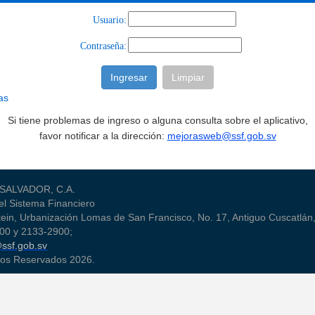
Usuario:
Contraseña:
as
Si tiene problemas de ingreso o alguna consulta sobre el aplicativo,
favor notificar a la dirección:
mejorasweb@ssf.gob.sv
SALVADOR, C.A.
el Sistema Financiero
tein, Urbanización Lomas de San Francisco, No. 17, Antiguo Cuscatlán,
700 y 2133-2900;
@ssf.gob.sv
hos Reservados
2026.