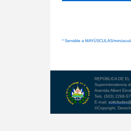
* Sensible a MAYÚSCULAS/minúscul
REPÚBLICA DE EL 
Superintendencia d
Avenida Albert Eins
Tels. (503) 2268-5
E-mail:
solicitudes
©Copyright, Derec